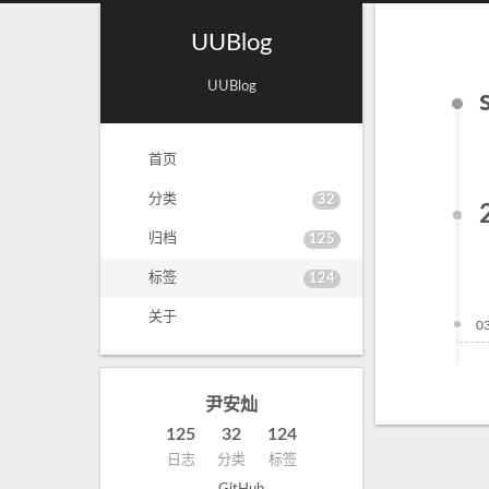
UUBlog
UUBlog
首页
分类
32
归档
125
标签
124
关于
0
尹安灿
125
32
124
日志
分类
标签