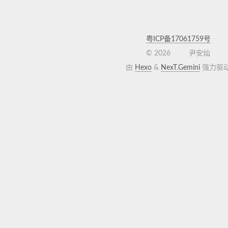
粤ICP备17061759号
©
2026
尹安灿
由
Hexo
&
NexT.Gemini
强力驱