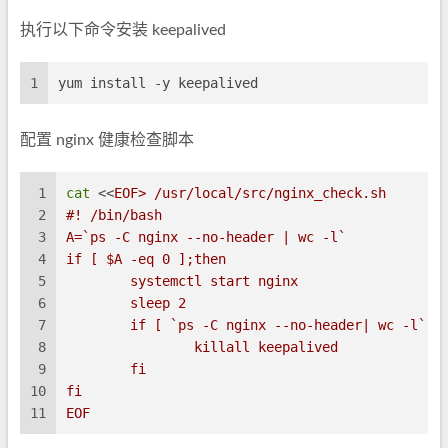
执行以下命令安装 keepalived
1
yum install -y keepalived
配置 nginx 健康检查脚本
1
cat
 <<
EOF> /usr/local/src/nginx_check.sh
2
#! /bin/bash
3
A=`ps -C nginx --no-header | wc -l`
4
if [ $A -eq 0 ];then
5
	systemctl start nginx
6
	sleep 2
7
	if [ `ps -C nginx --no-header| wc -l` -
8
		killall keepalived
9
	fi
10
fi
11
EOF