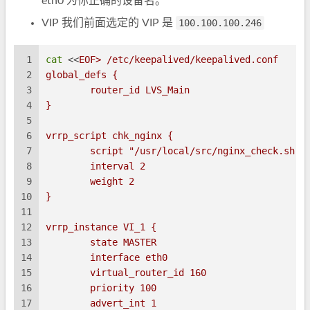
eth0 为你正确的设备名。
VIP 我们前面选定的 VIP 是
100.100.100.246
1
cat
 <<
EOF> /etc/keepalived/keepalived.conf 
2
global_defs {
3
	router_id LVS_Main
4
}
5
6
vrrp_script chk_nginx {
7
	script "/usr/local/src/nginx_check.sh"
8
	interval 2 
9
	weight 2
10
}
11
12
vrrp_instance VI_1 {
13
	state MASTER
14
	interface eth0
15
	virtual_router_id 160
16
	priority 100
17
	advert_int 1