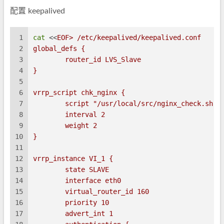
配置 keepalived
1
cat
 <<
EOF> /etc/keepalived/keepalived.conf 
2
global_defs {
3
	router_id LVS_Slave
4
}
5
6
vrrp_script chk_nginx {
7
	script "/usr/local/src/nginx_check.sh"
8
	interval 2 
9
	weight 2
10
}
11
12
vrrp_instance VI_1 {
13
	state SLAVE
14
	interface eth0
15
	virtual_router_id 160
16
	priority 10
17
	advert_int 1