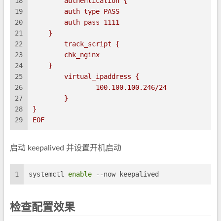
18
	authentication {	
19
        auth type PASS
20
        auth pass 1111
21
    }
22
	track_script {
23
        chk_nginx
24
    }
25
	virtual_ipaddress {
26
		100.100.100.246/24
27
	}
28
}
29
EOF
启动 keepalived 并设置开机启动
1
systemctl 
enable
 --now keepalived
检查配置效果