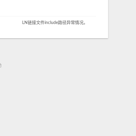
LN链接文件include路径异常情况。
印出来看看。如果机子只有单个环境 直接执
动