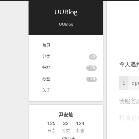
UUBlog
UUBlog
首页
分类
32
今天遇到
归档
125
标签
124
1
op
关于
我服务器环
尹安灿
检查已经
125
32
124
stack
日志
分类
标签