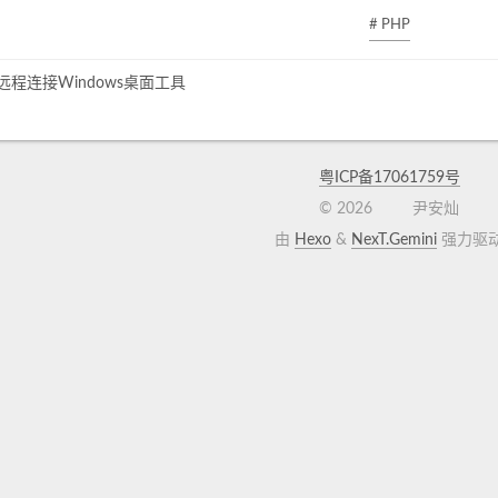
ini中增加一行
# PHP
ux远程连接Windows桌面工具
sl.cafile=/etc/pki/tls/certs/ca-bundle.crt
果不确定php的配置文件位置，最好用phpinfo函数打
粤ICP备17061759号
-i | grep config
找。
©
2026
尹安灿
由
Hexo
&
NexT.Gemini
强力驱