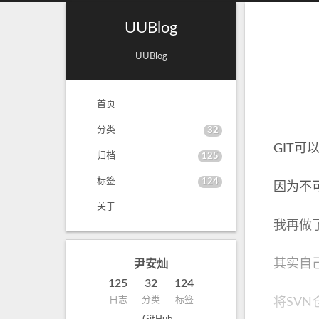
UUBlog
UUBlog
首页
分类
32
GIT可以
归档
125
标签
124
因为不
关于
我再做了
其实自
尹安灿
125
32
124
日志
分类
标签
将SV