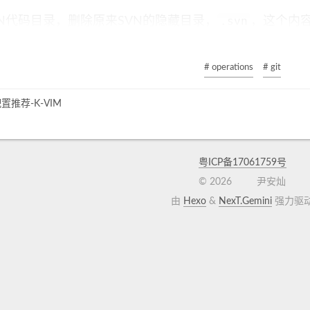
.svn
VN代码目录，删除原来SVN的隐藏目录，
，这个内
nd . -type d -name ".svn"|xargs rm -rf
# operations
# git
复制的到git目录，并提交去远程仓库。
置推荐-K-VIM
t add -A
t commit -m "first commit"
粤ICP备17061759号
t push origin master
©
2026
尹安灿
由
Hexo
&
NexT.Gemini
强力驱