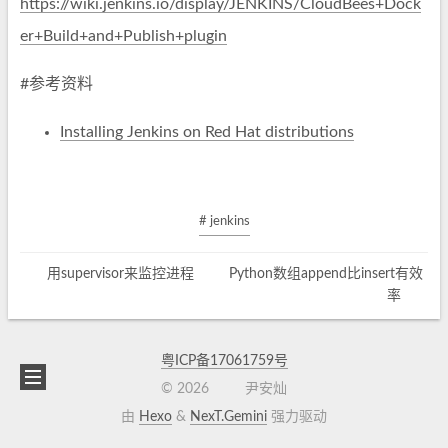
https://wiki.jenkins.io/display/JENKINS/CloudBees+Dock
er+Build+and+Publish+plugin
#参考资料
Installing Jenkins on Red Hat distributions
# jenkins
用supervisor来监控进程
Python数组append比insert有效
率
粤ICP备17061759号
©
2026
尹安灿
由
Hexo
&
NexT.Gemini
强力驱动