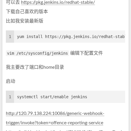
可以去
https://pkg.jenkins.io/redhat-stable/
下载自己喜欢的版本
比如我安装最新版
1
yum install https://pkg.jenkins.io/redhat-stable
vim /etc/sysconfig/jenkins
编辑下配置文件
我主要改了端口和home目录
启动
1
systemctl start/enable jenkins
http://120.79.138.224:10086/generic-webhook-
trigger/invoke?token=offence-reporting-service