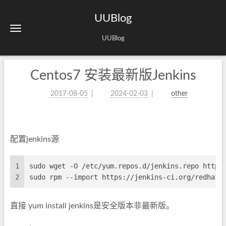
UUBlog
UUBlog
Centos7 安装最新版Jenkins
2017-08-05
2024-02-03
other
配置jenkins源
1
sudo wget -O /etc/yum.repos.d/jenkins.repo http:
2
sudo rpm --import https://jenkins-ci.org/redhat/
直接 yum install jenkins是安全版本非最新版。