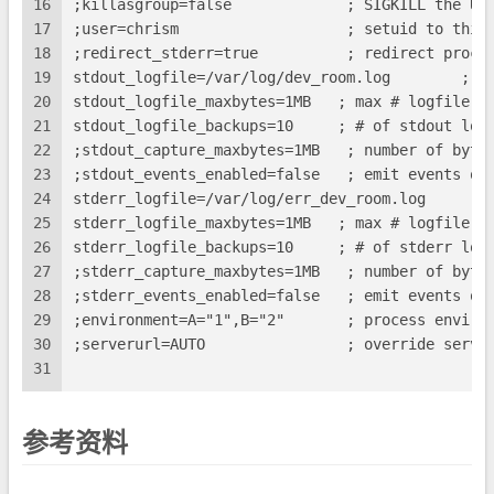
16
;killasgroup=false             ; SIGKILL the UN
17
;user=chrism                   ; setuid to this
18
;redirect_stderr=true          ; redirect proc 
19
stdout_logfile=/var/log/dev_room.log        ; s
20
stdout_logfile_maxbytes=1MB   ; max # logfile b
21
stdout_logfile_backups=10     ; # of stdout log
22
;stdout_capture_maxbytes=1MB   ; number of byte
23
;stdout_events_enabled=false   ; emit events on
24
stderr_logfile=/var/log/err_dev_room.log       
25
stderr_logfile_maxbytes=1MB   ; max # logfile b
26
stderr_logfile_backups=10     ; # of stderr log
27
;stderr_capture_maxbytes=1MB   ; number of byte
28
;stderr_events_enabled=false   ; emit events on
29
;environment=A="1",B="2"       ; process enviro
30
;serverurl=AUTO                ; override serve
31
参考资料