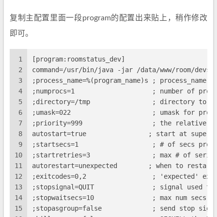
复制主配置里面一段program的配置出来贴上，稍作修改
即可。
1
[program:roomstatus_dev]
2
command=/usr/bin/java -jar /data/www/room/devsh
3
;process_name=%(program_name)s ; process_name e
4
;numprocs=1                    ; number of proc
5
;directory=/tmp                ; directory to c
6
;umask=022                     ; umask for proc
7
;priority=999                  ; the relative s
8
autostart=true                ; start at superv
9
;startsecs=1                   ; # of secs prog
10
;startretries=3                ; max # of seria
11
autorestart=unexpected        ; when to restart
12
;exitcodes=0,2                 ; 'expected' exi
13
;stopsignal=QUIT               ; signal used to
14
;stopwaitsecs=10               ; max num secs t
15
;stopasgroup=false             ; send stop sign