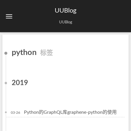
UUBlog
UUBlog
python
标签
2019
Python的GraphQL库graphene-python的使用
03-26